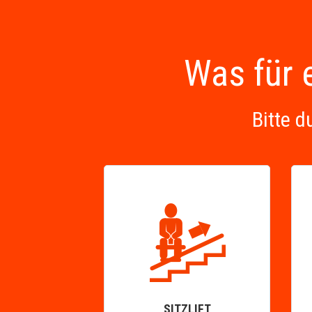
Was für e
Bitte d
SITZLIFT