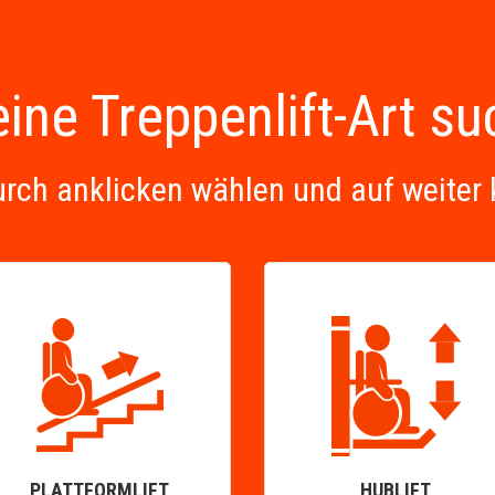
ine Treppenlift-Art s
urch anklicken wählen und auf weiter 
PLATTFORMLIFT
HUBLIFT