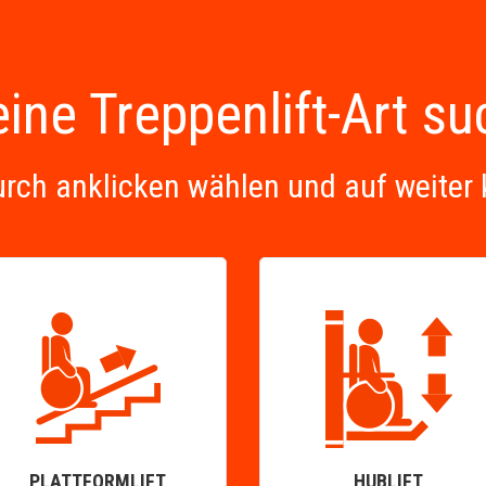
ine Treppenlift-Art s
urch anklicken wählen und auf weiter 
PLATTFORMLIFT
HUBLIFT