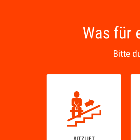
Was für e
Bitte d
SITZLIFT