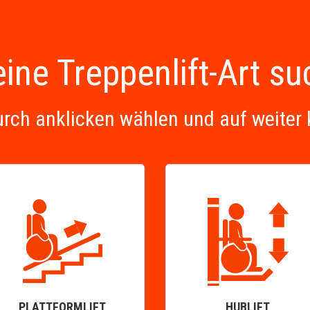
ine Treppenlift-Art s
urch anklicken wählen und auf weiter 
PLATTFORMLIFT
HUBLIFT