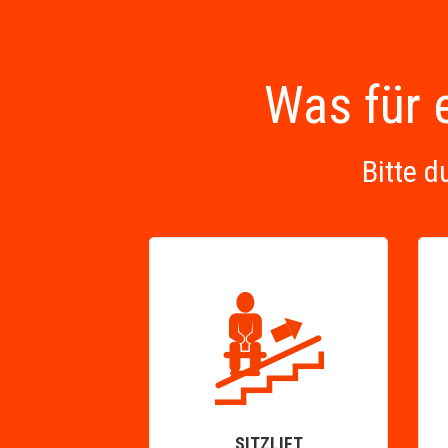
Was für e
Bitte d
SITZLIFT